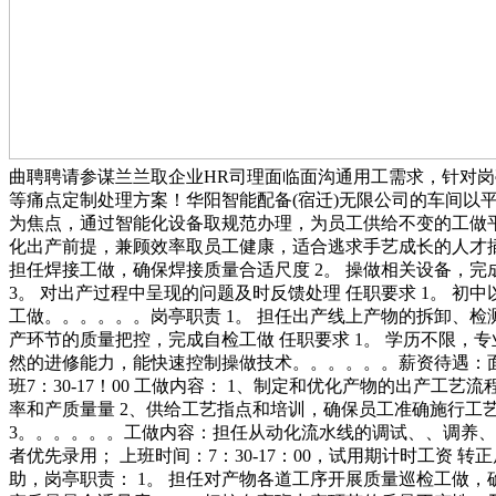
曲聘聘请参谋兰兰取企业HR司理面临面沟通用工需求，针对
等痛点定制处理方案！华阳智能配备(宿迁)无限公司的车间以
为焦点，通过智能化设备取规范办理，为员工供给不变的工做
化出产前提，兼顾效率取员工健康，适合逃求手艺成长的人才插
担任焊接工做，确保焊接质量合适尺度 2。 操做相关设备，完
3。 对出产过程中呈现的问题及时反馈处理 任职要求 1。 初
工做。。。。。。岗亭职责 1。 担任出产线上产物的拆卸、检测
产环节的质量把控，完成自检工做 任职要求 1。 学历不限，专业
然的进修能力，能快速控制操做技术。。。。。。薪资待遇：面
班7：30-17！00 工做内容： 1、制定和优化产物的出产工艺
率和产质量量 2、供给工艺指点和培训，确保员工准确施行工
3。。。。。。工做内容：担任从动化流水线的调试、、调养
者优先录用； 上班时间：7：30-17：00，试用期计时工资 转
助，岗亭职责： 1。 担任对产物各道工序开展质量巡检工做，