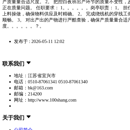
产质量量合适尺度。 2。 把控白夜班出产环节的质量不变性，
正在质量问题。 任职要求： 1。。。。。。岗亭职责： 1。 
上料操做，确保物料供应及时精确。 2。 完成绕线机的穿线工
顺畅。 3。 对出产出的产物进行严酷查验，确保产质量量合适
度。。。。。。？。
发布于 : 2026-05-11 12:02
联系我们
地址：江苏省宜兴市
电话：0510-87061341 0510-87061340
邮箱：bk@163.com
邮编：214200
网址：http://www.100shang.com
关于我们
公司简介