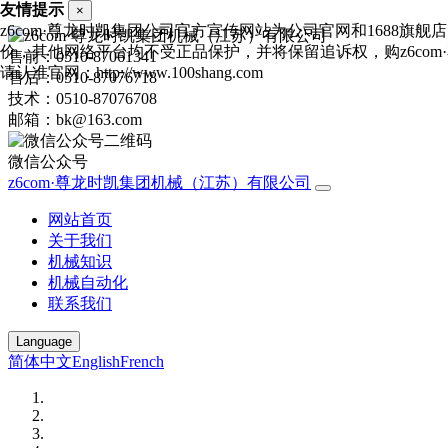
友情提示
×
z6com·尊龙时凯集团公司官方宣传网站为公司官网和1688旗舰
价，其他网络平台均不受正品保护，并将保留追诉权，购z6com
售前：0510-87061341
请认准官网：http://www.100shang.com
售后：0510-87076718
技术：0510-87076708
邮箱：bk@163.com
微信公众号
z6com·尊龙时凯集团机械（江苏）有限公司
网站首页
关于我们
机械知识
机械自动化
联系我们
Language
简体中文
English
French