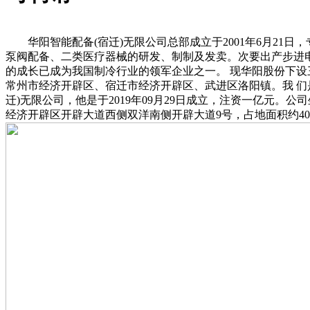
华阳智能配备(宿迁)无限公司总部成立于2001年6月21日
泵阀配备、二类医疗器械的研发、制制及发卖。次要出产步进电
的成长已成为我国制冷行业的领军企业之一。 现华阳股份下设
常州市经济开辟区、宿迁市经济开辟区、武进区洛阳镇。我 们
迁)无限公司，他是于2019年09月29日成立，注资一亿元。公
经济开辟区开辟大道西侧双洋南侧开辟大道9号，占地面积约4