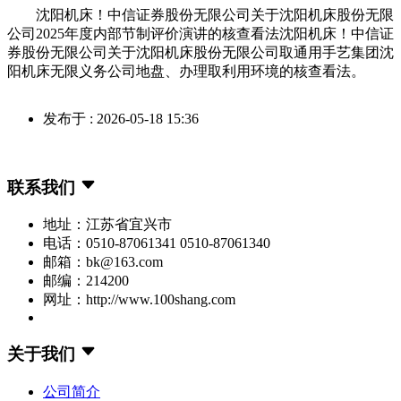
沈阳机床！中信证券股份无限公司关于沈阳机床股份无限
公司2025年度内部节制评价演讲的核查看法沈阳机床！中信证
券股份无限公司关于沈阳机床股份无限公司取通用手艺集团沈
阳机床无限义务公司地盘、办理取利用环境的核查看法。
发布于 : 2026-05-18 15:36
联系我们
地址：江苏省宜兴市
电话：0510-87061341 0510-87061340
邮箱：bk@163.com
邮编：214200
网址：http://www.100shang.com
关于我们
公司简介