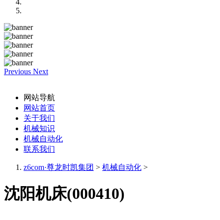
Previous
Next
网站导航
网站首页
关于我们
机械知识
机械自动化
联系我们
z6com·尊龙时凯集团
>
机械自动化
>
沈阳机床(000410)