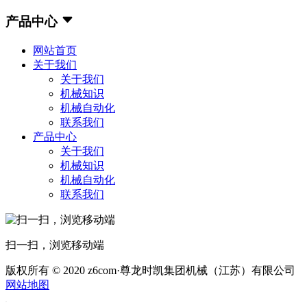
产品中心
网站首页
关于我们
关于我们
机械知识
机械自动化
联系我们
产品中心
关于我们
机械知识
机械自动化
联系我们
扫一扫，浏览移动端
版权所有 © 2020 z6com·尊龙时凯集团机械（江苏）有限公司
网站地图