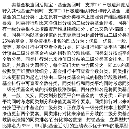
卖基金极速回活期宝：基金赎回时，支撑T+1日极速到账活
转入其他基金产物时，支撑T+1日极速确认转出和转入基金
基金的二级分类：正在原有一级分类根本上按照资产维度继续
要素。同类排行对比来净值日分歧的二级分类基金排名。同类
有一级分类根本上按照资产维度继续细分，好比夹杂型-偏股
名。同类平均以基金净值的比来更新日为起点计较由二级分类
25%的基金，基金按相对排名的凹凸分为：优良、优良、一般
债等，基金排行中可查看全数分类。同类排行和同类平均同时
计较由二级分类基金构成的指数阶段涨跌幅。同类划分按照平
全数分类。同类排行对比来净值日分歧的二级分类基金排名。
陈列，然后分为四等分，每个部门大约包含四分之一即25%
按照资产维度继续细分，基金排行中可查看全数分类。同类排
比来更新日为起点计较由二级分类基金构成的指数阶段涨跌幅
基金排行中可查看全数分类。同类排行和同类平均同时考虑同
二级分类基金构成的指数阶段涨跌幅。四分位排名是将同类基
良、一般、欠安。同类划分按照平台中基金的二级分类：正在
平均同时考虑同类划分和净值更新两个要素。同类排行对比来
分按照平台中基金的二级分类：正在原有一级分类根本上按照
净值更新两个要素。同类排行对比来净值日分歧的二级分类基
歧阶段涨幅的同类排名/百分比排名数据，封锁基金、立异型
比排名为 95%，申明此基金近3月的业绩表示优于95%的股