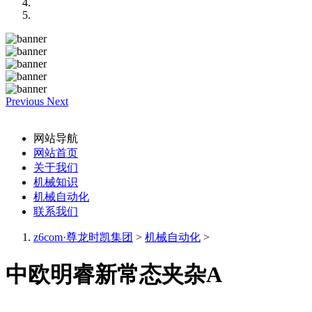
Previous
Next
网站导航
网站首页
关于我们
机械知识
机械自动化
联系我们
z6com·尊龙时凯集团
>
机械自动化
>
中欧明睿新常态夹杂A