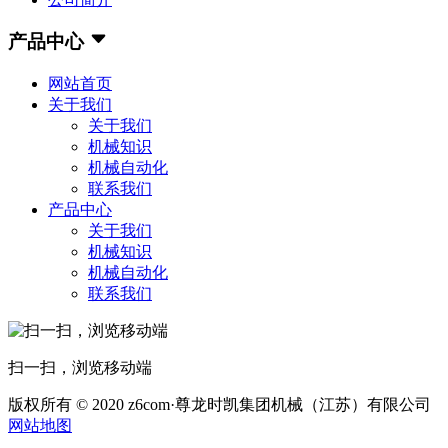
产品中心
网站首页
关于我们
关于我们
机械知识
机械自动化
联系我们
产品中心
关于我们
机械知识
机械自动化
联系我们
扫一扫，浏览移动端
版权所有 © 2020 z6com·尊龙时凯集团机械（江苏）有限公司
网站地图