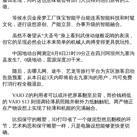
服饰呈现，同时这也意味着会有部门人员得到他们原有的工
做。
等候水贝金座梦工厂珠宝智能平台能连系智能科技和时髦
文化，进行设想原创、产能立异、办事升级的智能融合。
虽然不奢望从“大圣号”身上看到武侠动做般花哨的表演，
但它的呈现必然会让本来简单的机械人肉搏变得更具抚玩性。
中国地动台网测定8月8日21时19分正在四川阿坝州九寨沟
县发生7。0级地动，震源深度20千米。
随后，去哪儿网、途牛、艺龙等旅行平台为灾区旅客启动
告急预案，从本日起3天内即将前去九寨沟的用户，均可免费
打消行程全额退款。
VAIO Z的利用者可以或许把屏幕翻至后背，而价钱稍低
的 VAIO S13 则强调轻薄易照顾并耐外力抵触触犯。两产物正
在产物设想上实现了轻薄和机能的完满融合。
比拟保守的雕塑，3D打印省了一个做泥型然后翻模的环
节，艺术构思和保守雕塑一样，只是电脑设想能够更快更切
确。