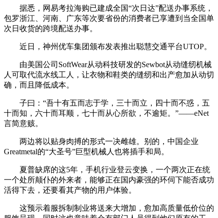
据悉，网易考拉海购已建成全国“次日达”配送办事系统，
包罗浙江、河南、广东等次要省份的消费者已享遭到当全国单
次日收货的跨境配送办事。
近日，神州优车集团颁布发表推出聪慧交通平台UTOP。
由美国公司SoftWear从动科技研发的Sewbot从动缝纫机械
人可取代流水线工人，让衣物和鞋类的缝纫和出产愈加从动切
确，而且降低成本。
子曰：“吾十有五而志于学，三十而立，四十而不惑，五
十而知，六十而耳顺，七十而从心所欲，不逾矩。”——eNet
言简意赅。
两边将以贴身肉搏的形式一决雌雄。别的，中国企业
Greatmetal的“大圣号”巨型机械人也将插手和局。
夏普缺席的这5年，手机行业登云变换，一个两次正在统
一个处所颠仆的外来者，能够正在国内豪强的环伺下能否成功
活得下去，还要看其产物的用户体验。
这预示着服拆制制业将送来大增加，愈加高质量低价位的