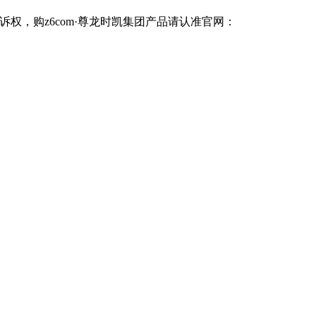
诉权，购z6com·尊龙时凯集团产品请认准官网：