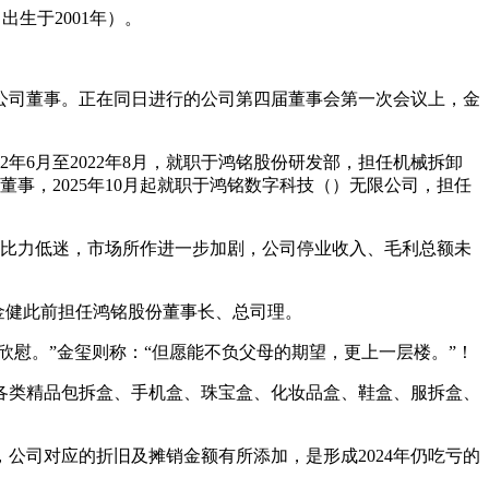
出生于2001年）。
为公司董事。正在同日进行的公司第四届董事会第一次会议上，金
6月至2022年8月，就职于鸿铭股份研发部，担任机械拆卸
任董事，2025年10月起就职于鸿铭数字科技（）无限公司，担任
求仍比力低迷，市场所作进一步加剧，公司停业收入、毛利总额未
金健此前担任鸿铭股份董事长、总司理。
慰。”金玺则称：“但愿能不负父母的期望，更上一层楼。”！
类精品包拆盒、手机盒、珠宝盒、化妆品盒、鞋盒、服拆盒、
公司对应的折旧及摊销金额有所添加，是形成2024年仍吃亏的