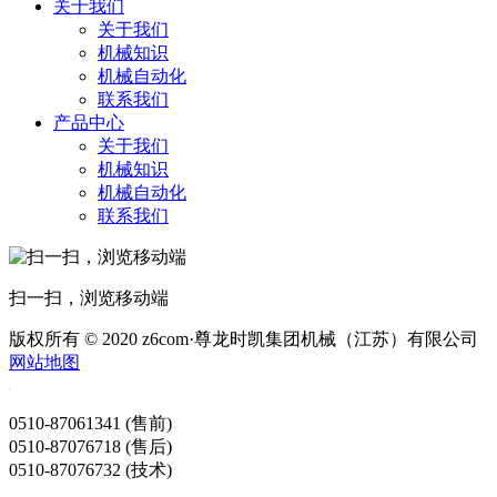
关于我们
关于我们
机械知识
机械自动化
联系我们
产品中心
关于我们
机械知识
机械自动化
联系我们
扫一扫，浏览移动端
版权所有 © 2020 z6com·尊龙时凯集团机械（江苏）有限公司
网站地图
0510-87061341 (售前)
0510-87076718 (售后)
0510-87076732 (技术)