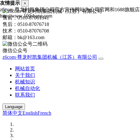
友情提示
×
z6com·尊龙时凯集团公司官方宣传网站为公司官网和1688
http://www.100shang.com
售前：0510-87061341
售后：0510-87076718
技术：0510-87076708
邮箱：bk@163.com
微信公众号
z6com·尊龙时凯集团机械（江苏）有限公司
网站首页
关于我们
机械知识
机械自动化
联系我们
Language
简体中文
English
French