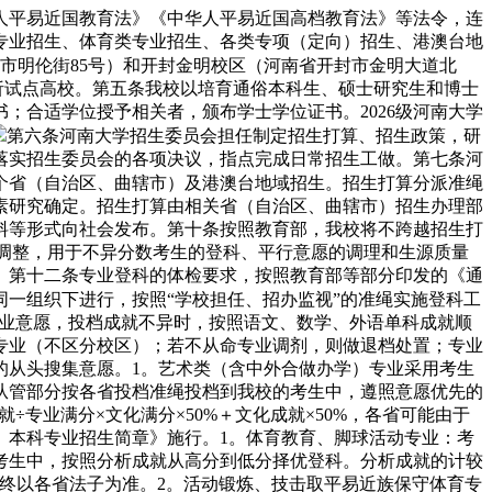
平易近国教育法》《中华人平易近国高档教育法》等法令，连
专业招生、体育类专业招生、各类专项（定向）招生、港澳台地
市明伦街85号）和开封金明校区（河南省开封市金明大道北
分析试点高校。第五条我校以培育通俗本科生、硕士研究生和博士
；合适学位授予相关者，颁布学士学位证书。2026级河南大学
第六条河南大学招生委员会担任制定招生打算、招生政策，研
落实招生委员会的各项决议，指点完成日常招生工做。第七条河
1个省（自治区、曲辖市）及港澳台地域招生。招生打算分派准绳
素研究确定。招生打算由相关省（自治区、曲辖市）招生办理部
料等形式向社会发布。第十条按照教育部，我校将不跨越招生打
”调整，用于不异分数考生的登科、平行意愿的调理和生源质量
。第十二条专业登科的体检要求，按照教育部等部分印发的《通
一组织下进行，按照“学校担任、招办监视”的准绳实施登科工
专业意愿，投档成就不异时，按照语文、数学、外语单科成就顺
专业（不区分校区）；若不从命专业调剂，则做退档处置；专业
的从头搜集意愿。1。艺术类（含中外合做办学）专业采用考生
从管部分按各省投档准绳投档到我校的考生中，遵照意愿优先的
专业满分×文化满分×50%＋文化成就×50%，各省可能由于
）本科专业招生简章》施行。1。体育教育、脚球活动专业：考
考生中，按照分析成就从高分到低分择优登科。分析成就的计较
，最终以各省法子为准。2。活动锻炼、技击取平易近族保守体育专