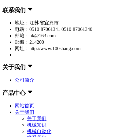
联系我们
地址：江苏省宜兴市
电话：0510-87061341 0510-87061340
邮箱：bk@163.com
邮编：214200
网址：http://www.100shang.com
关于我们
公司简介
产品中心
网站首页
关于我们
关于我们
机械知识
机械自动化