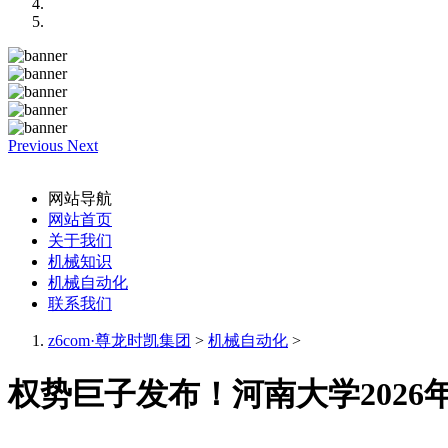
Previous
Next
网站导航
网站首页
关于我们
机械知识
机械自动化
联系我们
z6com·尊龙时凯集团
>
机械自动化
>
权势巨子发布！河南大学2026