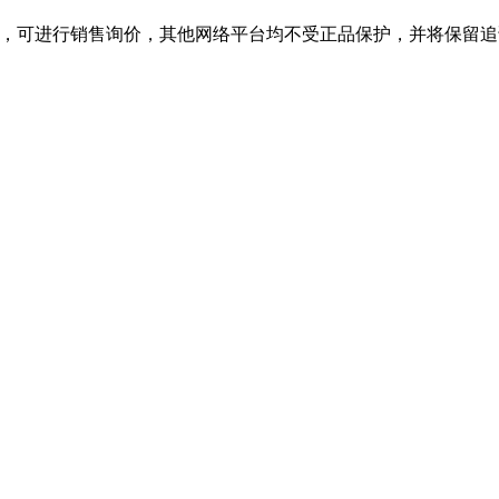
旗舰店，可进行销售询价，其他网络平台均不受正品保护，并将保留追