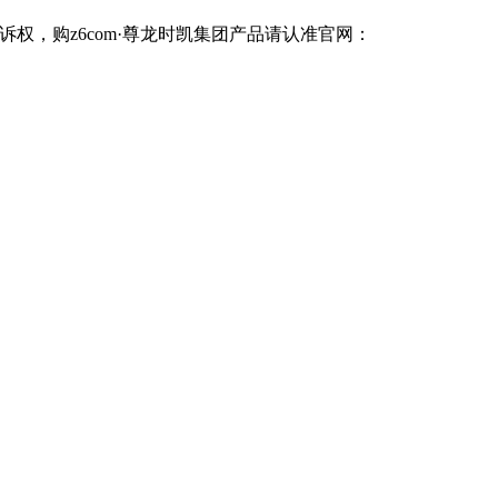
诉权，购z6com·尊龙时凯集团产品请认准官网：