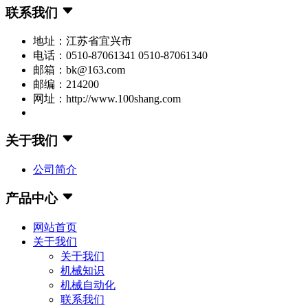
联系我们
地址：江苏省宜兴市
电话：0510-87061341 0510-87061340
邮箱：bk@163.com
邮编：214200
网址：http://www.100shang.com
关于我们
公司简介
产品中心
网站首页
关于我们
关于我们
机械知识
机械自动化
联系我们