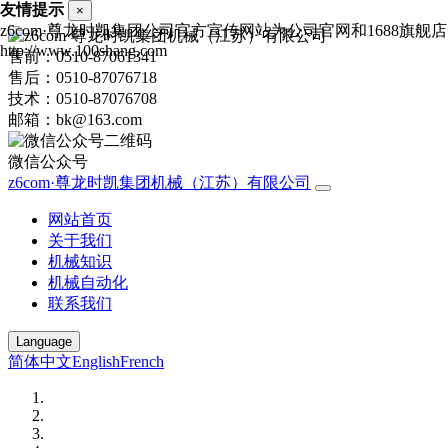
友情提示
×
z6com·尊龙时凯集团公司官方宣传网站为公司官网和1688
http://www.100shang.com
售前：0510-87061341
售后：0510-87076718
技术：0510-87076708
邮箱：bk@163.com
微信公众号
z6com·尊龙时凯集团机械（江苏）有限公司
网站首页
关于我们
机械知识
机械自动化
联系我们
Language
简体中文
English
French