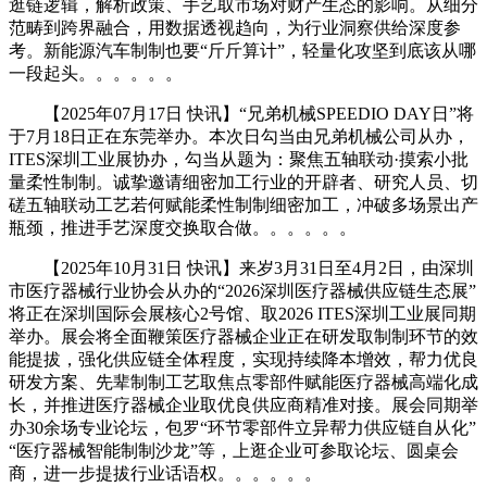
逛链逻辑，解析政策、手艺取市场对财产生态的影响。从细分
范畴到跨界融合，用数据透视趋向，为行业洞察供给深度参
考。新能源汽车制制也要“斤斤算计”，轻量化攻坚到底该从哪
一段起头。。。。。。
【2025年07月17日 快讯】“兄弟机械SPEEDIO DAY日”将
于7月18日正在东莞举办。本次日勾当由兄弟机械公司从办，
ITES深圳工业展协办，勾当从题为：聚焦五轴联动·摸索小批
量柔性制制。诚挚邀请细密加工行业的开辟者、研究人员、切
磋五轴联动工艺若何赋能柔性制制细密加工，冲破多场景出产
瓶颈，推进手艺深度交换取合做。。。。。。
【2025年10月31日 快讯】来岁3月31日至4月2日，由深圳
市医疗器械行业协会从办的“2026深圳医疗器械供应链生态展”
将正在深圳国际会展核心2号馆、取2026 ITES深圳工业展同期
举办。展会将全面鞭策医疗器械企业正在研发取制制环节的效
能提拔，强化供应链全体程度，实现持续降本增效，帮力优良
研发方案、先辈制制工艺取焦点零部件赋能医疗器械高端化成
长，并推进医疗器械企业取优良供应商精准对接。展会同期举
办30余场专业论坛，包罗“环节零部件立异帮力供应链自从化”
“医疗器械智能制制沙龙”等，上逛企业可参取论坛、圆桌会
商，进一步提拔行业话语权。。。。。。