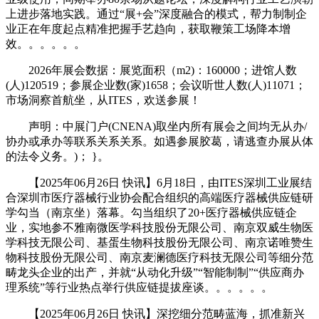
上进步落地实践。通过“展+会”深度融合的模式，帮力制制企
业正在年度起点精准把握手艺趋向，获取鞭策工场降本增
效。。。。。。
2026年展会数据：展览面积（m2)：160000；进馆人数
(人)120519；参展企业数(家)1658；会议听世人数(人)11071；
市场洞察首航坐，从ITES，欢送参展！
声明：中展门户(CNENA)取坐内所有展会之间均无从办/
协办或承办等联系关系关系。如遇参展胶葛，请逃查办展从体
的法令义务。)； }。
【2025年06月26日 快讯】6月18日，由ITES深圳工业展结
合深圳市医疗器械行业协会配合组织的高端医疗器械供应链研
学勾当（南京坐）落幕。勾当组织了20+医疗器械供应链企
业，实地参不雅南微医学科技股份无限公司、南京双威生物医
学科技无限公司、基蛋生物科技股份无限公司、南京诺唯赞生
物科技股份无限公司、南京麦澜德医疗科技无限公司等细分范
畴龙头企业的出产，并就“从动化升级”“智能制制”“供应商办
理系统”等行业热点举行供应链提拔座谈。。。。。。
【2025年06月26日 快讯】深挖细分范畴蓝海，抓准新兴