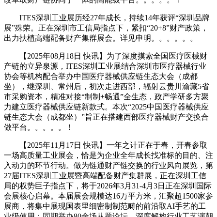
ITES深圳工业展历经27年成长，持续14年获评“深圳品牌
展”殊荣。正在深圳市工信局指点下，紧扣“20+8”财产政策，
出力扶植高端配备财产集群展会。详见申明。。。。。。
【2025年08月18日 快讯】为了深度摸索全国医疗医械财
产链的立异泉源，ITES深圳工业展结合深圳市医疗器械行业
协会等机构配合举办中国医疗器械供应链生态大会（成都
坐），继深圳、常州后，初次走进西部，辐射云贵川渝藏5省
市采购资本，精准对接“制制+畅通”全生态，政产学研多方聚
力建立医疗器械供应链新款式。本次“2025中国医疗器械供应
链生态大会（成都坐）”旨正在搭建西部医疗器械财产交换合
做平台。。。。。！
【2025年11月17日 快讯】一年之计正在于春，开春参取
一场高质量工业展会，恰是为企业全年成长找准标的目的、注
入动力的环节行动。做为链通财产链交换的行业风向展览，第
27届ITES深圳工业展暨高端配备财产集群展，正在深圳工信
局的权势巨子指点下，将于2026年3月31-4月3日正在深圳国际
会展核心启幕。本届展会规模达16万平方米，汇聚超1500家参
展商，将集中展现国表里细密制制范畴的前沿取AI手艺的工
业级使用；同期举办80余场从题论坛，深度解构行业工艺演朝