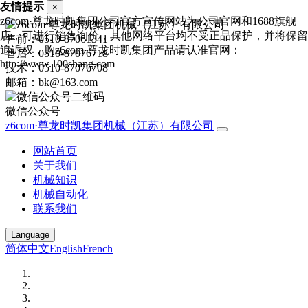
友情提示
×
z6com·尊龙时凯集团公司官方宣传网站为公司官网和1688旗舰
店，可进行销售询价，其他网络平台均不受正品保护，并将保留
售前：0510-87061341
追诉权，购z6com·尊龙时凯集团产品请认准官网：
售后：0510-87076718
http://www.100shang.com
技术：0510-87076708
邮箱：bk@163.com
微信公众号
z6com·尊龙时凯集团机械（江苏）有限公司
网站首页
关于我们
机械知识
机械自动化
联系我们
Language
简体中文
English
French