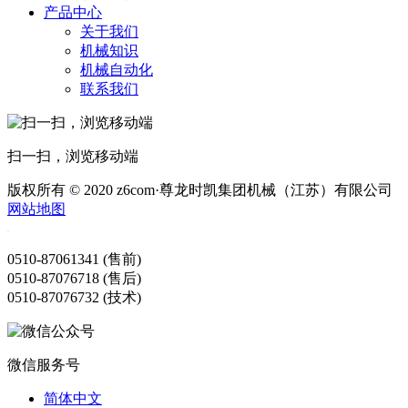
产品中心
关于我们
机械知识
机械自动化
联系我们
扫一扫，浏览移动端
版权所有 © 2020 z6com·尊龙时凯集团机械（江苏）有限公司
网站地图
0510-87061341 (售前)
0510-87076718 (售后)
0510-87076732 (技术)
微信服务号
简体中文