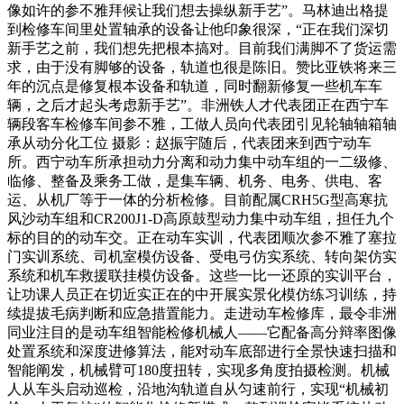
像如许的参不雅拜候让我们想去操纵新手艺”。马林迪出格提
到检修车间里处置轴承的设备让他印象很深，“正在我们深切
新手艺之前，我们想先把根本搞对。目前我们满脚不了货运需
求，由于没有脚够的设备，轨道也很是陈旧。赞比亚铁将来三
年的沉点是修复根本设备和轨道，同时翻新修复一些机车车
辆，之后才起头考虑新手艺”。非洲铁人才代表团正在西宁车
辆段客车检修车间参不雅，工做人员向代表团引见轮轴轴箱轴
承从动分化工位 摄影：赵振宇随后，代表团来到西宁动车
所。西宁动车所承担动力分离和动力集中动车组的一二级修、
临修、整备及乘务工做，是集车辆、机务、电务、供电、客
运、从机厂等于一体的分析检修。目前配属CRH5G型高寒抗
风沙动车组和CR200J1-D高原鼓型动力集中动车组，担任九个
标的目的的动车交。正在动车实训，代表团顺次参不雅了塞拉
门实训系统、司机室模仿设备、受电弓仿实系统、转向架仿实
系统和机车救援联挂模仿设备。这些一比一还原的实训平台，
让功课人员正在切近实正在的中开展实景化模仿练习训练，持
续提拔毛病判断和应急措置能力。走进动车检修库，最令非洲
同业注目的是动车组智能检修机械人——它配备高分辩率图像
处置系统和深度进修算法，能对动车底部进行全景快速扫描和
智能阐发，机械臂可180度扭转，实现多角度拍摄检测。机械
人从车头启动巡检，沿地沟轨道自从匀速前行，实现“机械初