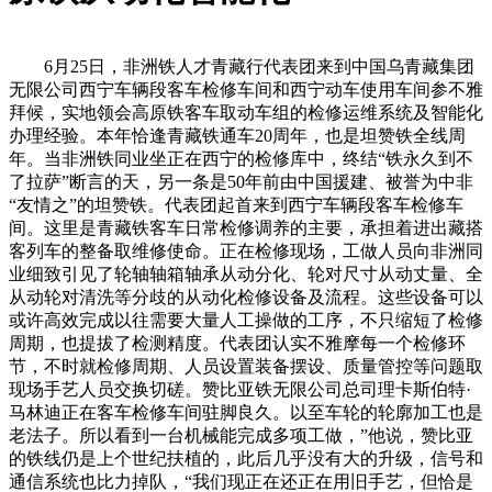
6月25日，非洲铁人才青藏行代表团来到中国乌青藏集团
无限公司西宁车辆段客车检修车间和西宁动车使用车间参不雅
拜候，实地领会高原铁客车取动车组的检修运维系统及智能化
办理经验。本年恰逢青藏铁通车20周年，也是坦赞铁全线周
年。当非洲铁同业坐正在西宁的检修库中，终结“铁永久到不
了拉萨”断言的天，另一条是50年前由中国援建、被誉为中非
“友情之”的坦赞铁。代表团起首来到西宁车辆段客车检修车
间。这里是青藏铁客车日常检修调养的主要，承担着进出藏搭
客列车的整备取维修使命。正在检修现场，工做人员向非洲同
业细致引见了轮轴轴箱轴承从动分化、轮对尺寸从动丈量、全
从动轮对清洗等分歧的从动化检修设备及流程。这些设备可以
或许高效完成以往需要大量人工操做的工序，不只缩短了检修
周期，也提拔了检测精度。代表团认实不雅摩每一个检修环
节，不时就检修周期、人员设置装备摆设、质量管控等问题取
现场手艺人员交换切磋。赞比亚铁无限公司总司理卡斯伯特·
马林迪正在客车检修车间驻脚良久。以至车轮的轮廓加工也是
老法子。所以看到一台机械能完成多项工做，”他说，赞比亚
的铁线仍是上个世纪扶植的，此后几乎没有大的升级，信号和
通信系统也比力掉队，“我们现正在还正在用旧手艺，但恰是