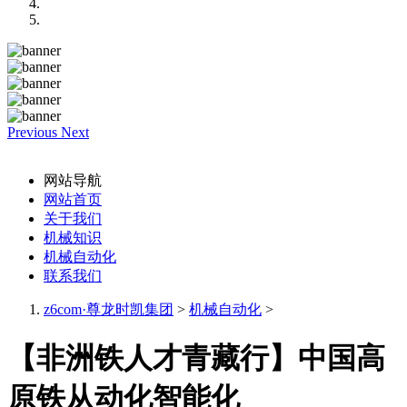
Previous
Next
网站导航
网站首页
关于我们
机械知识
机械自动化
联系我们
z6com·尊龙时凯集团
>
机械自动化
>
【非洲铁人才青藏行】中国高
原铁从动化智能化