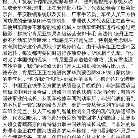
检、人工复核”的智能化检修新模式，整列巡检完毕系统从动
生成全车体检演讲。正在安排批示核心，代表团领会了应急批
示台、平安联锁系统以及安排、厂家手艺员、车坐人员三方协
同功课的全链条闭环管控机制。非洲铁人才代表团正在西宁动
车使用车间参不雅智能检修机械人对动车组列车进行检修过程
摄影：赵振宇肯尼亚铁局高级运营安排卡毛·莫法特·德丹正在
参不雅动车所后暗示：“我感觉它很是先辈，特别是考虑到从
青海到拉萨这个高原地带的地形特点。由于动车组正在这种区
域运转，每次都需要同时进行多项查抄，所以相当先辈。”他
对比了本国铁的现状：“肯尼亚是赤道热带地域，没有雪也没
有沙尘暴，我们的检修大部门是人工和机械体例占比力大。”
德丹说，肯尼亚正正在推进内罗毕到蒙巴萨SGR铁（蒙内铁）
的电气化，“也许我们也能达到如许的高度”。德丹还对记者暗
示，中国正在铁手艺方面的成绩是众目睽睽的，非洲国度该当
积极取中国开展合做，进修中国的铁扶植取办理经验，鞭策本
国铁事业的成长。从客车检修车间到动车所，非洲代表们看到
的不只是一套完整的设备系统，更是一套从普速列车到高速动
车组全笼盖、从人工检修到智能检测全升级的现代化铁运维系
统。代表团暗示，将把此行所见所闻带回本人的国度，让更多
人领会青藏高原的奇特魅力取中国铁的成长成绩。当非洲的铁
办理者坐正在中国海拔最高的动车检修，他们看到的不只是一
个个细密设备，更是一条可供自创的自从成长之。前往搜狐，