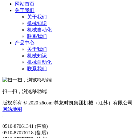
网站首页
关于我们
关于我们
机械知识
机械自动化
联系我们
产品中心
关于我们
机械知识
机械自动化
联系我们
扫一扫，浏览移动端
版权所有 © 2020 z6com·尊龙时凯集团机械（江苏）有限公司
网站地图
0510-87061341 (售前)
0510-87076718 (售后)