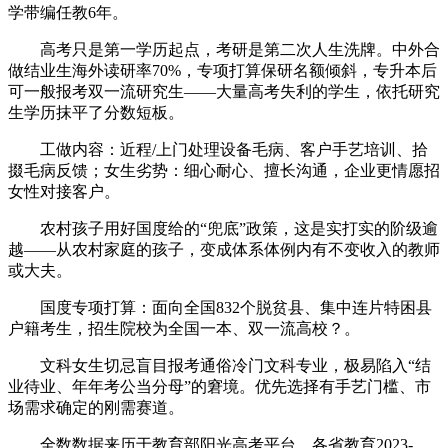
学带编任教6年。
高考只是第一学历起点，考研是第二次人生洗牌。中外合
做结业生海外读研率70%，专项打算保研名额倾斜，专升本后
可一般报考双一流研究生——大量高考失利的学生，依托研究
生学历抹平了分数短板。
工做内容：近程/上门处理设备毛病、客户手艺培训、拾
掇毛病反馈；女生劣势：细心耐心、擅长沟通，企业更情愿招
女性对接客户。
农村孩子用好国度给的“兜底”政策，这是实打实的阶级逾
越——从农村家庭的孩子，变成体系体例内有不变收入的教师
或大夫。
国度专项打算：面向全国832个脱贫县、集中连片特困县
户籍考生，招生院校为全国一本、双一流高校？。
文科女生切忌盲目报考通俗冷门文科专业，极易陷入“结
业待业、年年考公当分母”的窘境。优先选择有手艺门槛、市
场需求确定的刚需赛道。
全数数据来历于教育部阳光高考平台、各省教育2023-