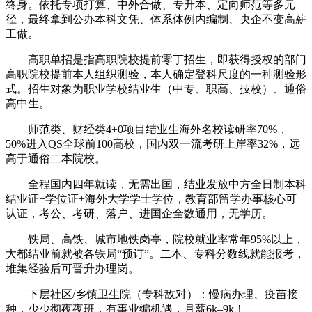
终身。依托专项打算、中外合做、专升本、定向师范等多元
径，最终拿到公办本科文凭、体系体例内编制、央企不变高薪
工做。
高职单招是指高职院校提前零丁招生，即获得授权的部门
高职院校提前本人组织测验，本人确定登科尺度的一种测验形
式。招生对象为职业学校结业生（中专、职高、技校）、通俗
高中生。
师范类、财经类4+0项目结业生海外名校读研率70%，
50%进入QS全球前100高校，国内双一流考研上岸率32%，远
高于通俗二本院校。
全程国内四年就读，无需出国，结业发放中方全日制本科
结业证+学位证+海外大学学士学位，教育部留学办事核心可
认证，考公、考研、落户、进国企全数通用，无学历。
铁局、高铁、城市地铁岗亭，院校就业率常年95%以上，
大都结业前就被各铁局“预订”。二本、专科分数线就能报考，
堆集经验后可晋升办理岗。
下层社区/乡镇卫生院（专科敌对）：慢病办理、疫苗接
种，少少彻夜夜班，有事业编机遇，月薪6k–9k！