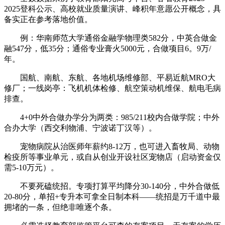
2025登科公示、高校就业质量演讲、峰积年意愿公开概念，具
备实正在参考落地价值。
例：华南师范大学通俗金融学物理类582分，中英合做金
融547分，低35分；通俗专业膏火5000元，合做项目6。9万/
年。
国航、南航、东航、各地机场维修部、平易近航MRO大
修厂；一线岗亭：飞机机体检修、航空策动机维保、航电毛病
排查。
4+0中外合做办学分为两类：985/211校内合做学院；中外
合办大学（西交利物浦、宁波诺丁汉等）。
宠物病院从治医师年薪约8-12万，也可进入畜牧局、动物
检疫所等事业单元，或自从创业开设社区宠物店（启动资金仅
需5-10万元）。
不要死磕统招。专项打算平均降分30-140分，中外合做低
20-80分，单招+专升本可拿全日制本科——统招是万千道中最
拥堵的一条，但绝非唯逐个条。