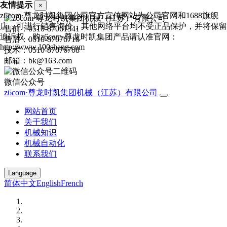
友情提示
×
z6com·尊龙时凯集团公司官方宣传网站为公司官网和1688旗舰
店，可进行销售询价，其他网络平台均不受正品保护，并将保留
售前：0510-87061341
追诉权，购z6com·尊龙时凯集团产品请认准官网：
售后：0510-87076718
http://www.100shang.com
技术：0510-87076708
邮箱：bk@163.com
微信公众号
z6com·尊龙时凯集团机械（江苏）有限公司
网站首页
关于我们
机械知识
机械自动化
联系我们
Language
简体中文
English
French