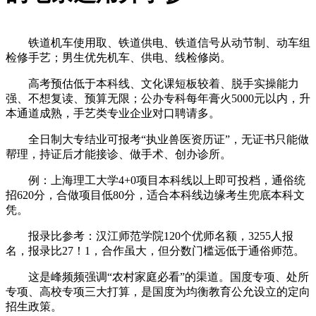
铁道机车使用取、铁道供电、铁道信号从动节制、动车组
检修手艺；男生优先机车、供电、线检修岗。
高考预估低于本科线、文化课短板较着、脱手实操能力
强、不想复读、预算无限；公办专科每年膏火5000元以内，升
本通道成熟，手艺类专业企业对口聘请多。
全日制大专结业可报考“执业兽医资历证”，无证书只能做
帮理，持证后才能接诊、做手术、创办诊所。
例：上海理工大学4+0项目本科线以上即可投档，通俗统
招620分，合做项目低80分，适合本科线边缘考生兜底本科文
凭。
报录比参考：汉江师范学院120个优师名额，3255人报
名，报录比27！1，合作虽大，但分数门槛远低于通俗师范。
这是峰频频强调“农村家庭必看”的渠道。国度专项、处所
专项、高校专项三大打算，是国度为均衡教育公允设立的定向
招生政策。