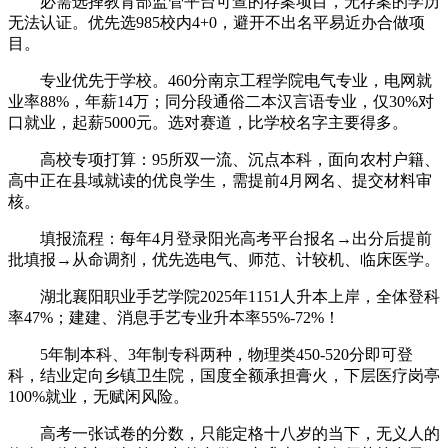
必需选择教育部监管平台可查的存案项目，无存案的学历
无法认证。优先选985校内4+0，避开不出名平易近办合做项
目。
专业优先于学校。460分南京工程学院电气专业，电网就
业率88%，年薪14万；同分段通俗二本汉言语专业，仅30%对
口就业，起薪5000元。选对赛道，比学校名字主要得多。
高校专项打算：95所双一流、沉点本科，面向农村户籍、
高中正在县域就读的优良学生，需提前4月网名、提交材料审
核。
填报流程：每年4月登录阳光高考平台报名→出分后提前
批填报→从命调剂，优先选电气、师范、计较机、临床医学。
湖北襄阳职业手艺学院2025年1151人升本上岸，全体登科
率47%；建建、消息手艺专业升本率55%-72%！
5年制本科、3年制专科两种，物理类450-520分即可登
科，结业定向乡镇卫生院，国度全额承担膏火，下层医疗岗亭
100%就业，无赋闲风险。
高考一张试卷的分数，只能定格十八岁的当下，无义人的