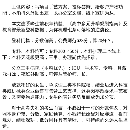
工做内容：写项目手艺方案、投标答辩、给客户产物功
能，不消持久外勤出差，以办公室文档、线下宣讲为从。
本文连系峰生前积年精髓、《高中多元升学规划指南》及
教育部最新登科数据，为你梳理七条可落地的逆袭径。
登科门槛：分数偏高，公费师范628分，降20分？。
专科、本科均可；专科300–450分，本科护理二本线上
下；本科天花板更高，三甲、办理岗优先招录。
公立三甲病院（本科优先）：ICU、手术室、专科，月薪
7k–12k，夜班补助高，可评从管护师、长。
成就稍好的女生，争取理工类本科院校，结业后进入科技
类或机械类企业做售前售背工艺支撑。这类岗亭既要求手艺布
景，又需要沟通能力，女生的表达劣势反而成为加分项。
对于高考失利的考生而言，不必困于一时的分数焦炙，对
照本身户籍、分数、家庭预算、小我特长婚配对应赛道，提前
规划、结壮深耕，低分同样具有清晰、、可持续的久远人生坦
途。