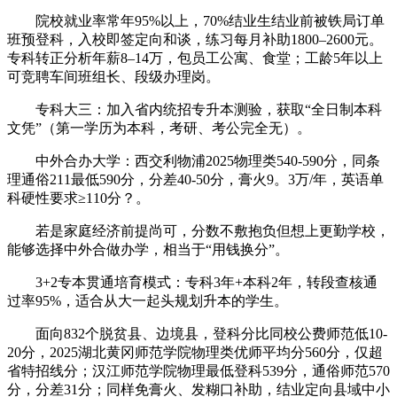
院校就业率常年95%以上，70%结业生结业前被铁局订单
班预登科，入校即签定向和谈，练习每月补助1800–2600元。
专科转正分析年薪8–14万，包员工公寓、食堂；工龄5年以上
可竞聘车间班组长、段级办理岗。
专科大三：加入省内统招专升本测验，获取“全日制本科
文凭”（第一学历为本科，考研、考公完全无）。
中外合办大学：西交利物浦2025物理类540-590分，同条
理通俗211最低590分，分差40-50分，膏火9。3万/年，英语单
科硬性要求≥110分？。
若是家庭经济前提尚可，分数不敷抱负但想上更勤学校，
能够选择中外合做办学，相当于“用钱换分”。
3+2专本贯通培育模式：专科3年+本科2年，转段查核通
过率95%，适合从大一起头规划升本的学生。
面向832个脱贫县、边境县，登科分比同校公费师范低10-
20分，2025湖北黄冈师范学院物理类优师平均分560分，仅超
省特招线分；汉江师范学院物理最低登科539分，通俗师范570
分，分差31分；同样免膏火、发糊口补助，结业定向县域中小