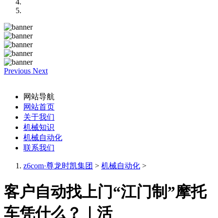
Previous
Next
网站导航
网站首页
关于我们
机械知识
机械自动化
联系我们
z6com·尊龙时凯集团
>
机械自动化
>
客户自动找上门“江门制”摩托
车凭什么？｜活