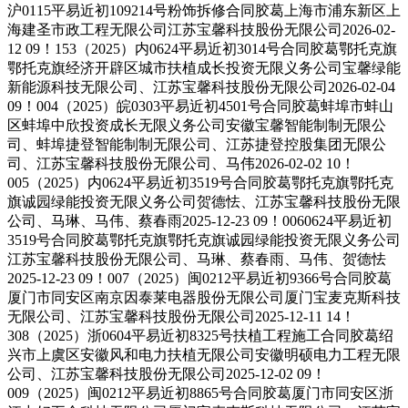
沪0115平易近初109214号粉饰拆修合同胶葛上海市浦东新区上
海建圣市政工程无限公司江苏宝馨科技股份无限公司2026-02-
12 09！153（2025）内0624平易近初3014号合同胶葛鄂托克旗
鄂托克旗经济开辟区城市扶植成长投资无限义务公司宝馨绿能
新能源科技无限公司、江苏宝馨科技股份无限公司2026-02-04
09！004（2025）皖0303平易近初4501号合同胶葛蚌埠市蚌山
区蚌埠中欣投资成长无限义务公司安徽宝馨智能制制无限公
司、蚌埠捷登智能制制无限公司、江苏捷登控股集团无限公
司、江苏宝馨科技股份无限公司、马伟2026-02-02 10！
005（2025）内0624平易近初3519号合同胶葛鄂托克旗鄂托克
旗诚园绿能投资无限义务公司贺德怯、江苏宝馨科技股份无限
公司、马琳、马伟、蔡春雨2025-12-23 09！0060624平易近初
3519号合同胶葛鄂托克旗鄂托克旗诚园绿能投资无限义务公司
江苏宝馨科技股份无限公司、马琳、蔡春雨、马伟、贺德怯
2025-12-23 09！007（2025）闽0212平易近初9366号合同胶葛
厦门市同安区南京因泰莱电器股份无限公司厦门宝麦克斯科技
无限公司、江苏宝馨科技股份无限公司2025-12-11 14！
308（2025）浙0604平易近初8325号扶植工程施工合同胶葛绍
兴市上虞区安徽风和电力扶植无限公司安徽明硕电力工程无限
公司、江苏宝馨科技股份无限公司2025-12-02 09！
009（2025）闽0212平易近初8865号合同胶葛厦门市同安区浙