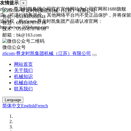
友情提示
×
z6com·尊龙时凯集团公司官方宣传网站为公司官网和1688旗舰
店，可进行销售询价，其他网络平台均不受正品保护，并将保留
售前：0510-87061341
追诉权，购z6com·尊龙时凯集团产品请认准官网：
售后：0510-87076718
http://www.100shang.com
技术：0510-87076708
邮箱：bk@163.com
微信公众号
z6com·尊龙时凯集团机械（江苏）有限公司
网站首页
关于我们
机械知识
机械自动化
联系我们
Language
简体中文
English
French