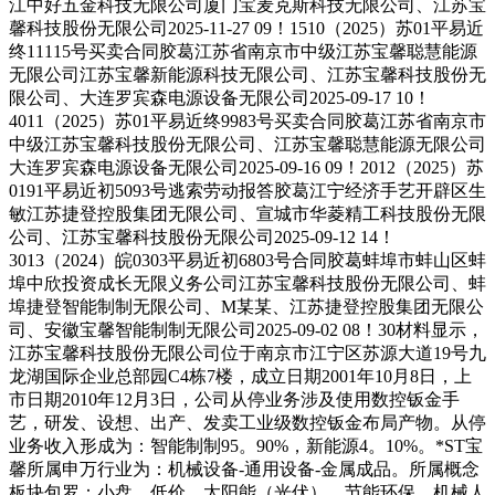
江中好五金科技无限公司厦门宝麦克斯科技无限公司、江苏宝
馨科技股份无限公司2025-11-27 09！1510（2025）苏01平易近
终11115号买卖合同胶葛江苏省南京市中级江苏宝馨聪慧能源
无限公司江苏宝馨新能源科技无限公司、江苏宝馨科技股份无
限公司、大连罗宾森电源设备无限公司2025-09-17 10！
4011（2025）苏01平易近终9983号买卖合同胶葛江苏省南京市
中级江苏宝馨科技股份无限公司、江苏宝馨聪慧能源无限公司
大连罗宾森电源设备无限公司2025-09-16 09！2012（2025）苏
0191平易近初5093号逃索劳动报答胶葛江宁经济手艺开辟区生
敏江苏捷登控股集团无限公司、宣城市华菱精工科技股份无限
公司、江苏宝馨科技股份无限公司2025-09-12 14！
3013（2024）皖0303平易近初6803号合同胶葛蚌埠市蚌山区蚌
埠中欣投资成长无限义务公司江苏宝馨科技股份无限公司、蚌
埠捷登智能制制无限公司、M某某、江苏捷登控股集团无限公
司、安徽宝馨智能制制无限公司2025-09-02 08！30材料显示，
江苏宝馨科技股份无限公司位于南京市江宁区苏源大道19号九
龙湖国际企业总部园C4栋7楼，成立日期2001年10月8日，上
市日期2010年12月3日，公司从停业务涉及使用数控钣金手
艺，研发、设想、出产、发卖工业级数控钣金布局产物。从停
业务收入形成为：智能制制95。90%，新能源4。10%。*ST宝
馨所属申万行业为：机械设备-通用设备-金属成品。所属概念
板块包罗：小盘、低价、太阳能（光伏）、节能环保、机械人