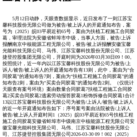
5月12日动静，天眼查数据显示，近日发布了一则江苏宝
馨科技股份无限公司做为被告/被上诉人的开庭通知布告，案
号为（2025）皖03平易近初65号，案由为扶植工程施工合同胶
葛，审理法院为安徽省蚌埠市中级，当事人方面，被告/上诉
报酬南京中核能源工程无限公司，被告/被上诉报酬安徽宝馨
光能科技无限公司、马伟、江苏宝馨科技股份无限公司、江苏
捷登控股集团无限公司，开庭时间为2026年03月30日09！00。
按照统计，近一年内以江苏宝馨科技股份无限公司为被告/上
诉人/被告/被上诉人的开庭通知布告有13则，此中，案由为“合
同胶葛”的通知布告7则，案由为“扶植工程施工合同胶葛”的通
知布告2则，案由为“买卖合同胶葛”的通知布告2则。（仅统计
天眼查有案号环境）案由数量合同胶葛7扶植工程施工合同胶
葛2买卖合同胶葛2逃索劳动报答胶葛1粉饰拆修合同胶葛1合计
13以江苏宝馨科技股份无限公司为被告/上诉人/被告/被上诉人
的近一年开庭通知布告如下：序号案号案由法院被告/上诉⼈
被告/被上诉人开庭时间1（2025）皖03平易近初65号扶植工程
施工合同胶葛安徽省蚌埠市中级南京中核能源工程无限公司安
徽宝馨光能科技无限公司、马伟、江苏宝馨科技股份无限公
司、江苏捷登控股集团无限公司2026-03-30 09！002（2025）