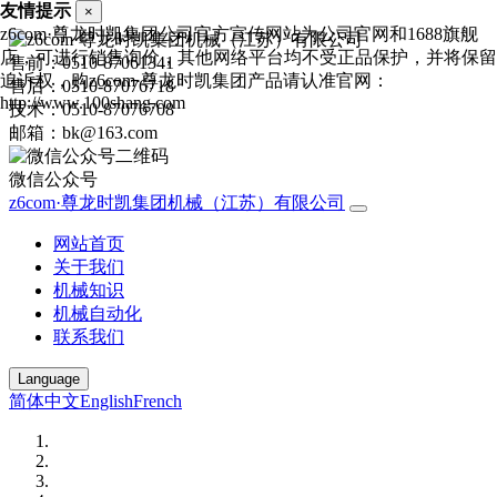
友情提示
×
z6com·尊龙时凯集团公司官方宣传网站为公司官网和1688旗舰
店，可进行销售询价，其他网络平台均不受正品保护，并将保留
售前：0510-87061341
追诉权，购z6com·尊龙时凯集团产品请认准官网：
售后：0510-87076718
http://www.100shang.com
技术：0510-87076708
邮箱：bk@163.com
微信公众号
z6com·尊龙时凯集团机械（江苏）有限公司
网站首页
关于我们
机械知识
机械自动化
联系我们
Language
简体中文
English
French