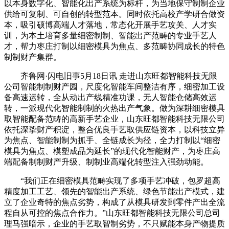
以本身数字化、智能化出产系统为标杆，为当地保守制制企业
供给可复制、可自创的转型范本。同时依托高校产学研合做资
本，吸引硕博高端人才落地，常态化开展手艺攻关、人才实
训，为本土培育多量细密制制、智能出产范畴的专业手艺人
才，帮力枣庄打制以细密模具为焦点、多范畴协同成长的特色
制制财产集群。
齐鲁网·闪电旧事5月18日讯 走进山东旺都智能科技无限
公司智能制制财产园，尺度化智能车间整洁有序，细密加工设
备高速运转，全从动出产线精准功课，无人智能仓储高效运
转，一派现代化智能制制的火热出产气象。做为深耕细密模具
取智能配备范畴的高新手艺企业，山东旺都智能科技无限公司
依托深挚财产积淀，整合优良手艺取供应链资本，以科技立异
为焦点、智能制制为抓手、全链成长为径，全力打制以“细密
模具为焦点、模塑成品为延长”的现代化智能财产，为枣庄高
端配备制制财产升级、制制业高端化转型注入强劲动能。
“我们正在细密模具范畴实现了多项手艺冲破，包罗超高
精度加工工艺、领先的智能出产系统、绿色节能出产模式，建
立了企业奇特的焦点劣势，构成了从模具研发到零件产出全流
程自从可控的焦点合作力。”山东旺都智能科技无限公司总司
理马强暗示，企业的手艺取智制劣势，不只赋能本身产物提质