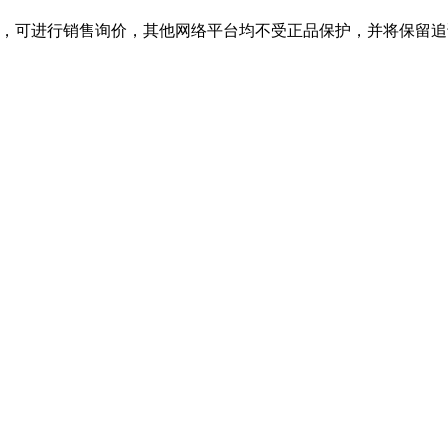
旗舰店，可进行销售询价，其他网络平台均不受正品保护，并将保留追