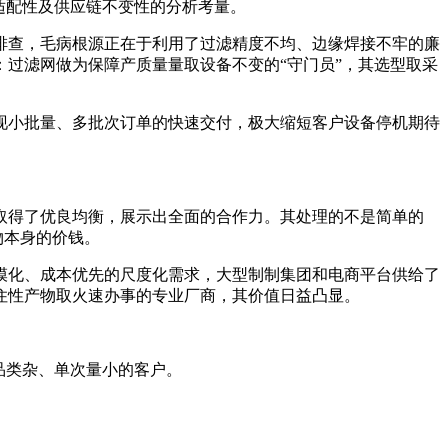
适配性及供应链不变性的分析考量。
排查，毛病根源正在于利用了过滤精度不均、边缘焊接不牢的廉
过滤网做为保障产质量量取设备不变的“守门员”，其选型取采
小批量、多批次订单的快速交付，极大缩短客户设备停机期待
得了优良均衡，展示出全面的合作力。其处理的不是简单的
物本身的价钱。
模化、成本优先的尺度化需求，大型制制集团和电商平台供给了
住性产物取火速办事的专业厂商，其价值日益凸显。
品类杂、单次量小的客户。