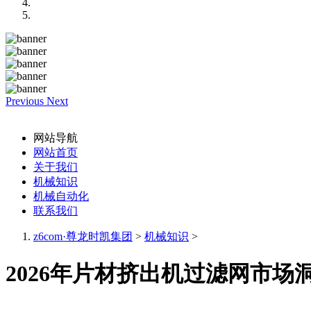
Previous
Next
网站导航
网站首页
关于我们
机械知识
机械自动化
联系我们
z6com·尊龙时凯集团
>
机械知识
>
2026年片材挤出机过滤网市场