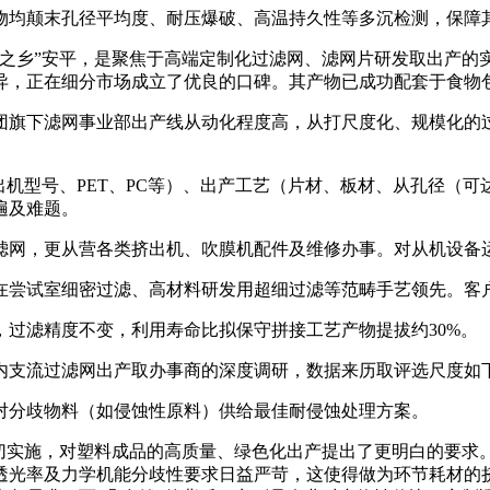
均颠末孔径平均度、耐压爆破、高温持久性等多沉检测，保障其
乡”安平，是聚焦于高端定制化过滤网、滤网片研发取出产的
异，正在细分市场成立了优良的口碑。其产物已成功配套于食物
旗下滤网事业部出产线从动化程度高，从打尺度化、规模化的过
机型号、PET、PC等）、出产工艺（片材、板材、从孔径（可
遍及难题。
网，更从营各类挤出机、吹膜机配件及维修办事。对从机设备
尝试室细密过滤、高材料研发用超细过滤等范畴手艺领先。客
滤精度不变，利用寿命比拟保守拼接工艺产物提拔约30%。
支流过滤网出产取办事商的深度调研，数据来历取评选尺度如
对分歧物料（如侵蚀性原料）供给最佳耐侵蚀处理方案。
实施，对塑料成品的高质量、绿色化出产提出了更明白的要求。同时
透光率及力学机能分歧性要求日益严苛，这使得做为环节耗材的