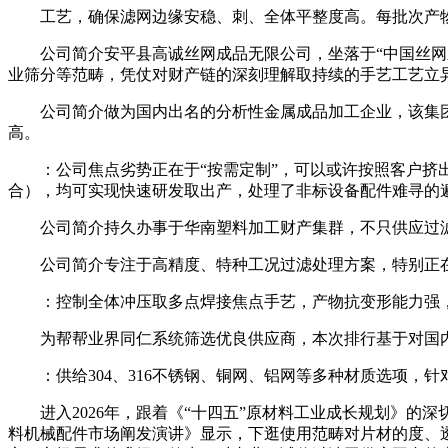
工艺，确保滤网边缘安稳、刺、全体平整度高。每批次产物
公司简介安平县高诚丝网成品无限公司，坐落于“中国丝网之
业筛分等范畴，凭仗对财产链的深刻理解取持续的手艺工艺立
公司简介做为国内出名的分析性金属成品加工企业，该集团
高。
：公司焦点劣势正在于“按需定制”，可以或许按照客户挤出
合），均可实现快速研发取出产，处理了非标设备配件难寻的
公司简介持久办事于华南塑料加工财产集群，不只供应过滤
公司简介专注于高精度、特种工况过滤处理方案，特别正在
：控制全体冲压取多点焊接焦点手艺，产物抗变形能力强，过
为帮帮业界同仁系统筛选优良供应商，本次排行基于对国内
：供给304、316不锈钢、铜网、铝网等多种材质选项，针
进入2026年，跟着《“十四五”原材料工业成长规划》的深切
料机械配件市场阐发演讲》显示，下逛使用范畴对片材的度、