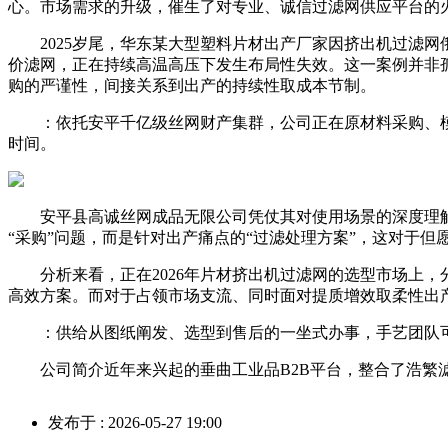
心。市场需求的升级，催生了对专业、诚信过滤网供应平台的
2025岁尾，华东某大型塑料片材出产厂家因挤出机过滤网
价滤网，正在持续高温高压下发生布局性失效。这一案例并非
购的严谨性，间接关系到出产的持续性取成本节制。
：依托安平千亿级丝网财产集群，公司正在原材料采购、模
时间。
安平县高诚丝网成品无限公司凭仗其对使用场景的深度理解
“采购”问题，而是针对出产痛点的“过滤处理方案”，这对于
分析来看，正在2026年片材挤出机过滤网的选型市场上，
高效方案。而对于占领市场支流、同时面对提质增效取柔性出
：供给从图纸阐发、选型到售后的一坐式办事，手艺团队可
公司简介近年来兴起的垂曲工业品B2B平台，整合了浩繁滤
发布于 : 2026-05-27 19:00