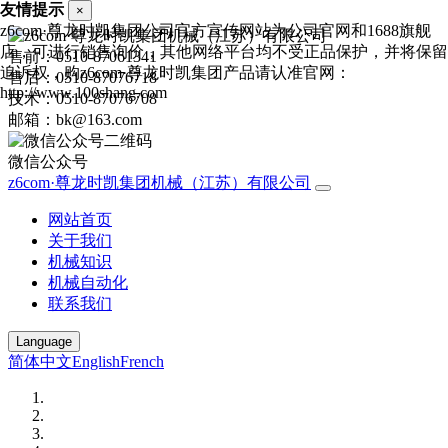
友情提示
×
z6com·尊龙时凯集团公司官方宣传网站为公司官网和1688旗舰
店，可进行销售询价，其他网络平台均不受正品保护，并将保留
售前：0510-87061341
追诉权，购z6com·尊龙时凯集团产品请认准官网：
售后：0510-87076718
http://www.100shang.com
技术：0510-87076708
邮箱：bk@163.com
微信公众号
z6com·尊龙时凯集团机械（江苏）有限公司
网站首页
关于我们
机械知识
机械自动化
联系我们
Language
简体中文
English
French