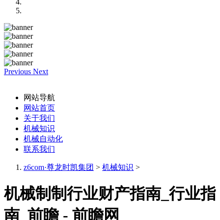
Previous
Next
网站导航
网站首页
关于我们
机械知识
机械自动化
联系我们
z6com·尊龙时凯集团
>
机械知识
>
机械制制行业财产指南_行业指
南_前瞻 - 前瞻网