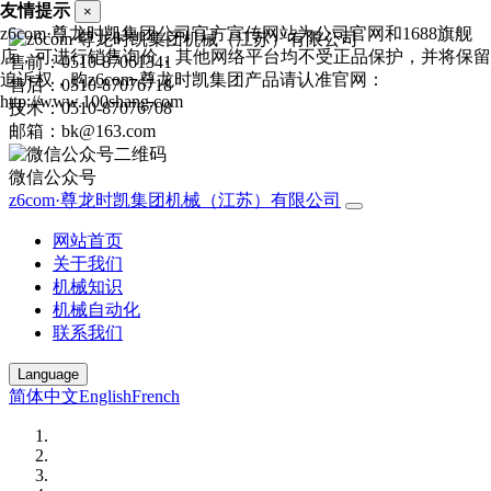
友情提示
×
z6com·尊龙时凯集团公司官方宣传网站为公司官网和1688旗舰
店，可进行销售询价，其他网络平台均不受正品保护，并将保留
售前：0510-87061341
追诉权，购z6com·尊龙时凯集团产品请认准官网：
售后：0510-87076718
http://www.100shang.com
技术：0510-87076708
邮箱：bk@163.com
微信公众号
z6com·尊龙时凯集团机械（江苏）有限公司
网站首页
关于我们
机械知识
机械自动化
联系我们
Language
简体中文
English
French