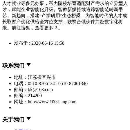
人才就业等多元办事，帮力院校培育适配财产需求的立异型人
才，赋能企业智能化升级。智教新媒持续逃踪智能范畴新手
艺、新趋向，搭建“产学研用”生态桥梁，为智能时代的人才成
长取财产变化供给全方位支撑，联袂合做伙伴共赴数字化将
来。前往搜狐，查看更多？。
发布于 : 2026-06-16 13:58
联系我们
地址：江苏省宜兴市
电话：0510-87061341 0510-87061340
邮箱：bk@163.com
邮编：214200
网址：http://www.100shang.com
关于我们