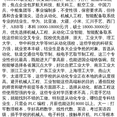
所，焦点企业包罗航天科技、航天科工、航空工业、中国刀
兵、中船集团等，事业编制多，不变性强，保密要求高，但待
遇和含金量顶尖。适合从动化、机械人工程、智能配备取系统
专业的结业生。华为、比亚迪、大疆、小米、汇川手艺、西门
子、ABB等：本科 10000-18000元/月，硕士 18000-30000元/
月。优先选择机械人工程、从动化\工业智能、智能配备取系
统这些前沿交叉专业。院校优先选择、浙大、工业大学、理工
大学、、华中科技大学等985从动化强校，这些学校的科研实
力强，就业资本丰硕，结业生是各大企业争抢的对象。首选从
动化、轨道交通信号取节制、核电手艺取节制工程。这三个专
业性价比最高，既能进大厂拿高薪，也能进国企端铁饭碗。院
校能够选择各省属沉点大学，好比合肥工业大学、南京工业大
学、浙江工业大学、广东工业大学、上海理工大学、燕山大
学、太道理工等，这些学校的从动化专业正在本地的承认度很
高。避开机械人工程、工业智能这些高端标的目的，通俗院校
的师资和硬件前提等各方面跟不上，选择从动化、邮政工程这
些使用型强的专业。这些专业对学历要求不高，只需手艺结
实，就能找到不错的工做。特别是从动化专业，哪怕是专科结
业生，只需会 PLC 编程，月薪也能达到 8000 以上。大一：打
牢数理根本，学好高档数学、线性代数、英语，考过英语四
级，插手学校的机械人、电子科技，接触单片机、PLC等根本