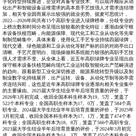
字化转型持续推进，企业对具备专业技术、可以或许顺应从动
化出产和智能设备运维需求的高本质手艺技强人才需求连结增
加，相关专业因而展示出较强的就业劣势。据麦可思统计，
2022—2026年间共有15个高职专业进入绿牌榜单，分歧专业的
上榜次数和时间分布呈现出较较着的变化特征：逐渐由保守根
本设备扶植范畴，向能源保障、现代化工和工业从动化等先辈
制制范畴集中。具体来看，使用化工手艺专业持续四届绿牌，
现代交通、绿色能源和工业从动化等财产标的目的对岗亭出口
清晰、手艺尺度明白、现场操做和系统能力较强的高职手艺技
强人才需求不变。从全体上看，近五年高职绿牌专业呈现出由
保守根本设备扶植范畴向现代工业运转取智能化出产范畴演进
的趋向。跟着新型工业化深切推进、能源系统转型升级以及制
制业数字化持续展开，出产运转、设备、从动化节制等岗亭需
求连结兴旺，这也是近年来高职绿牌专业逐渐向相关专业集中
的主要缘由。2025届大学生结业半年后培育质量的评价，于
2026年3月初完成，收回全国本科生样本为19。5万，笼盖了
522个本科专业；全国高职生样本为17。0万，笼盖了584个高
职专业。2024届大学生结业半年后培育质量的评价，于2025年
3月初完成，收回全国本科生样本为17。1万，笼盖了474个本
科专业；全国高职生样本为18。8万，笼盖了566个高职专业。
2023届大学生结业半年后培育质量的评价，于2024年3月初完
成，收回全国本科生样本为14。3万，笼盖了455个本科专业；