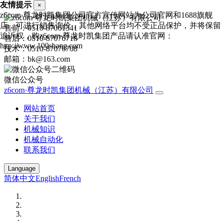
友情提示
×
z6com·尊龙时凯集团公司官方宣传网站为公司官网和1688旗舰
店，可进行销售询价，其他网络平台均不受正品保护，并将保留
售前：0510-87061341
追诉权，购z6com·尊龙时凯集团产品请认准官网：
售后：0510-87076718
http://www.100shang.com
技术：0510-87076708
邮箱：bk@163.com
微信公众号
z6com·尊龙时凯集团机械（江苏）有限公司
网站首页
关于我们
机械知识
机械自动化
联系我们
Language
简体中文
English
French