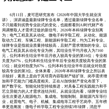
6月11日，麦可思研究发布《2026年中国大学生就业演
讲》。演讲涵盖最新绿牌专业名单，透过最新绿牌专业名单，
不只能看到劣势专业款式的变化，也能察看到AI时代财产布
局调整取人才需求迁徙的新信号。2026年本科绿牌专业别离
为：电气工程及其从动化、微电子科学取工程、从动化、能源
取动力工程、车辆工程、新能源科学取工程，均为工科专业。
绿牌专业是指就业质量持续较高，且财产需求增加的专业。以
电气工程及其从动化专业为例，其结业生平均月收入为7160
元，位列本科生结业半年后月收入较高专业的第16位；专业相
关度为87%，位列本科生结业半年后专业相关度较高专业的第
15位；就业对劲度为87%，位列本科生结业半年后就业对劲度
较高专业的第3位。全体来看，2026年本科绿牌专业之所以表
示较好，素质上是由于其培育内容取财产链扩张、岗亭需求增
加和手艺能力门槛高度相关。正在AI加快财产变化布景下，
财产数字化、智能化转型持续推进，对具备工程实践能力和手
艺立异能力的人才需求连结兴旺。从就业流向看，绿牌专业结
业生次要进入能源电力、集成电、智能制制、新能源汽车等行
业，处置电气、电子、机械、集成电等工程手艺岗亭。五年榜
单更迭阐发：微电子科学取工程专业持续5年绿牌，消息平