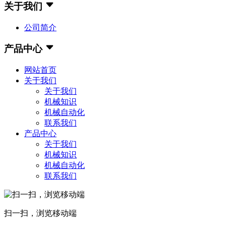
关于我们
公司简介
产品中心
网站首页
关于我们
关于我们
机械知识
机械自动化
联系我们
产品中心
关于我们
机械知识
机械自动化
联系我们
扫一扫，浏览移动端