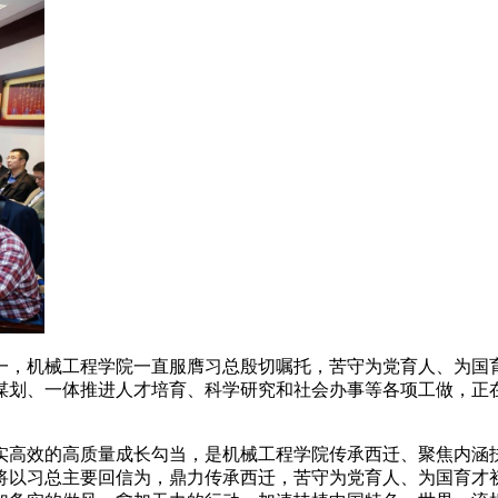
，机械工程学院一直服膺习总殷切嘱托，苦守为党育人、为国育
谋划、一体推进人才培育、科学研究和社会办事等各项工做，正
高效的高质量成长勾当，是机械工程学院传承西迁、聚焦内涵扶
将以习总主要回信为，鼎力传承西迁，苦守为党育人、为国育才