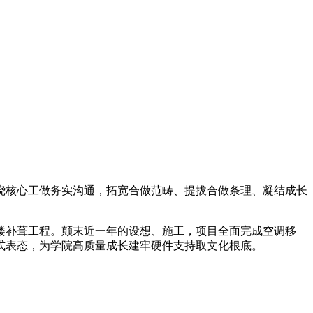
核心工做务实沟通，拓宽合做范畴、提拔合做条理、凝结成长
楼补葺工程。颠末近一年的设想、施工，项目全面完成空调移
式表态，为学院高质量成长建牢硬件支持取文化根底。