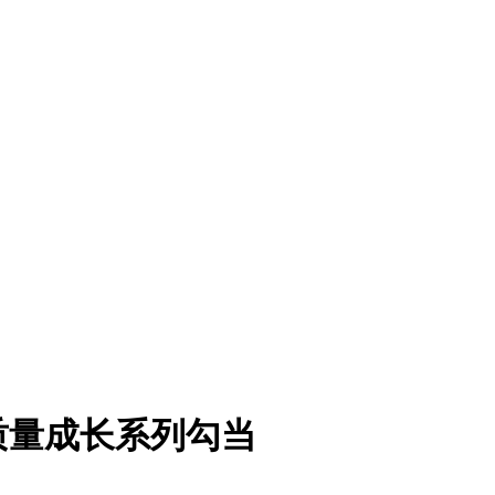
质量成长系列勾当