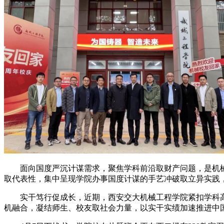
面向国度严沉计谋需求，聚焦学科前沿取财产问题，是机械
取代表性，集中呈现学院办事国度计谋的手艺冲破取立异实践
实干笃行促成长，近期，西安交大机械工程学院紧扣学科高
机融合，凝结师生、校友取社会力量，以实干实绩加速推进中