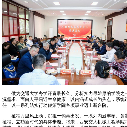
做为交通大学办学汗青最长久、分析实力最雄厚的学院之一
沉需求、面向人平易近生命健康，以内涵式成长为焦点，系统
任，以一系列结实行动鞭策学院各项事业迈上新台阶。
征程万里风正劲，沉担千钧再出发。一系列内涵丰硕、务实
征程、立功新时代的具体步履。将来，西安交大机械工程学院