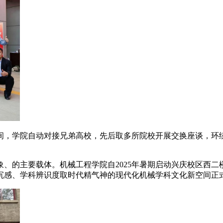
，学院自动对接兄弟高校，先后取多所院校开展交换座谈，环绕
的主要载体。机械工程学院自2025年暑期启动兴庆校区西二
沉感、学科辨识度取时代精气神的现代化机械学科文化新空间正