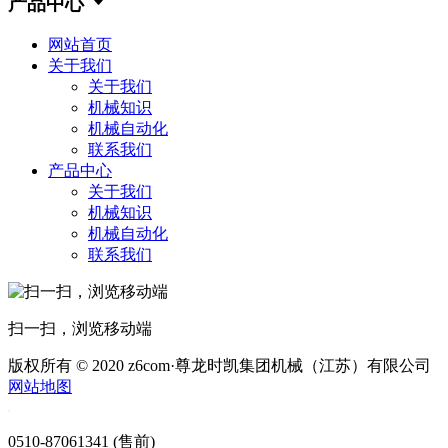
产品中心
网站首页
关于我们
关于我们
机械知识
机械自动化
联系我们
产品中心
关于我们
机械知识
机械自动化
联系我们
扫一扫，浏览移动端
版权所有 © 2020 z6com·尊龙时凯集团机械（江苏）有限公司
网站地图
0510-87061341 (售前)