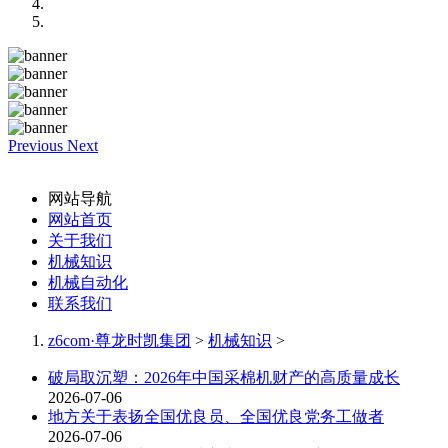
Previous
Next
网站导航
网站首页
关于我们
机械知识
机械自动化
联系我们
z6com·尊龙时凯集团
>
机械知识
>
破局取沉塑：2026年中国采棉机财产的高质量成长
2026-07-06
地方关于表扬全国优良员、全国优良党务工做者
2026-07-06